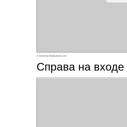
// bozirina.livejournal.com
Справа на входе