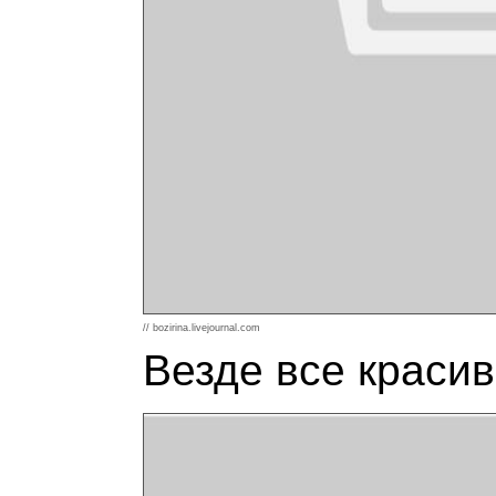
// bozirina.livejournal.com
Везде все красив