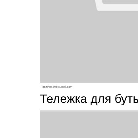
// bozirina.livejournal.com
Тележка для буты