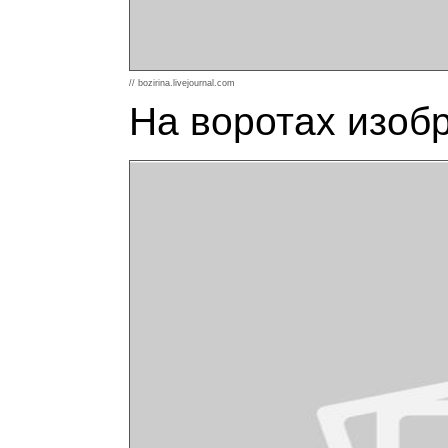
// bozirina.livejournal.com
На воротах изобр