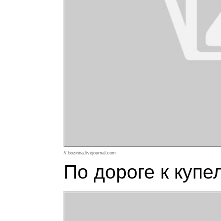
// bozirina.livejournal.com
По дороге к купе