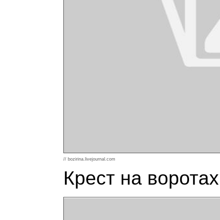
// bozirina.livejournal.com
Крест на воротах