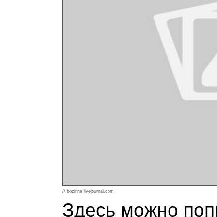
// bozirina.livejournal.com
Здесь можно поп