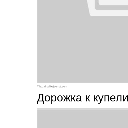
// bozirina.livejournal.com
Дорожка к купели