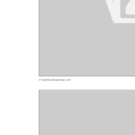
// bozirina.livejournal.com