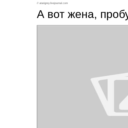
// atarigrey.livejournal.com
А вот жена, проб