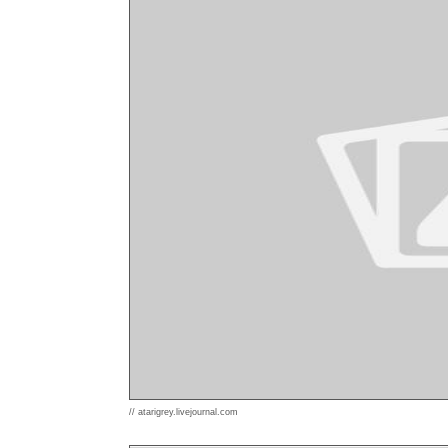
// atarigrey.livejournal.com