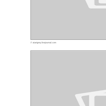
// atarigrey.livejournal.com