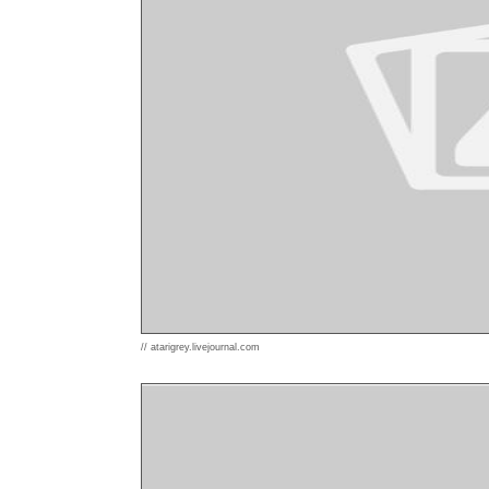
// atarigrey.livejournal.com