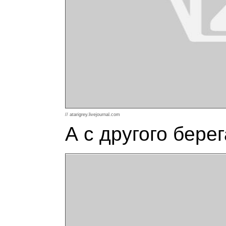
// atarigrey.livejournal.com
А с другого бере