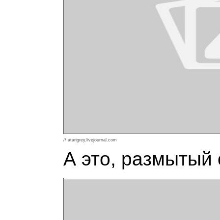
// atarigrey.livejournal.com
А это, размытый 