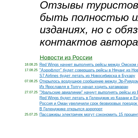
Отзывы туристов, 
быть полностью ил
изданиях, но с об
контактов автора
Новости из России
Red Wings начнет выполнять рейсы между Омском 
18.08.25
"Аэрофлот" будет совершать рейсы в Нячанг из Но
17.08.25
S7 Airlines будет летать из Новосибирска в Бухару
Открылось воздушное сообщение между Эр-Риядом
07.08.25
Из Ярославля в Толгу начал ходить катамаран
"Уральские авиалинии" начнут выполнять рейсы из 
27.07.25
Red Wings будет летать в Геленджик из Казани и Е
Россия и Оман увеличили срок безвизовых поездок
В Геленджике открылся аэропорт
Пассажиры электричек могут сэкономить 15 процен
25.07.25