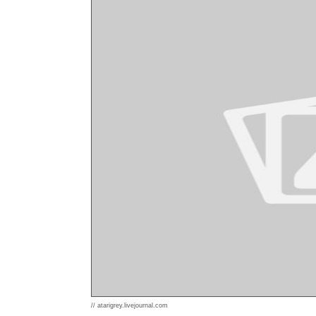
// atarigrey.livejournal.com