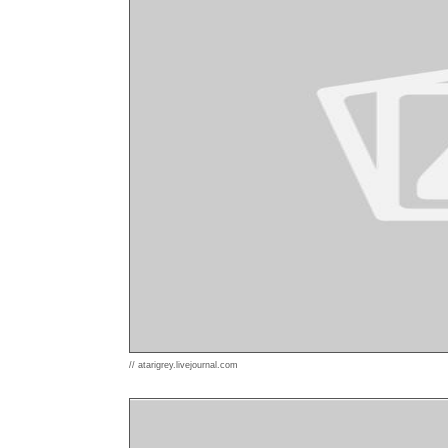
// atarigrey.livejournal.com