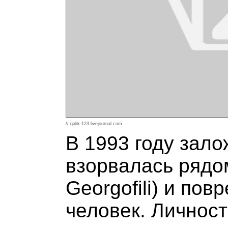
// galik-123.livejournal.com
В 1993 году зал
взорвалась рядом
Georgofili) и пов
человек. Личност