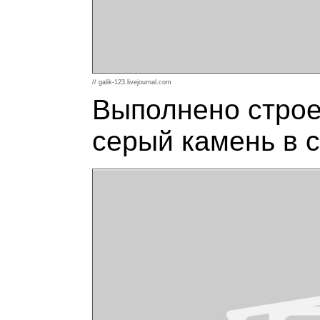
// galik-123.livejournal.com
Выполнено строе
серый камень в с