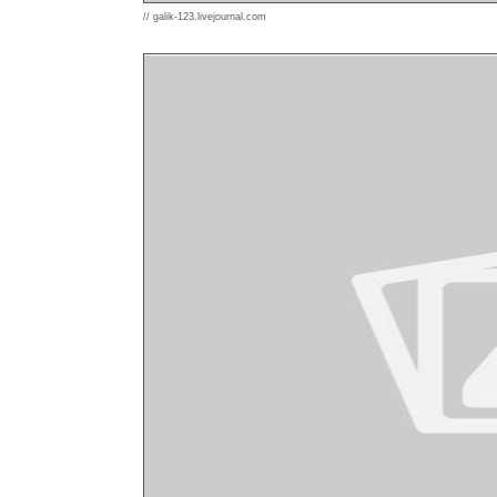
// galik-123.livejournal.com