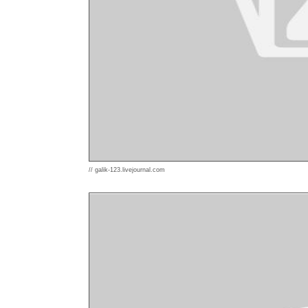
// galik-123.livejournal.com