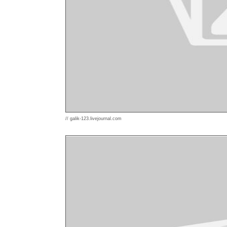
// galik-123.livejournal.com