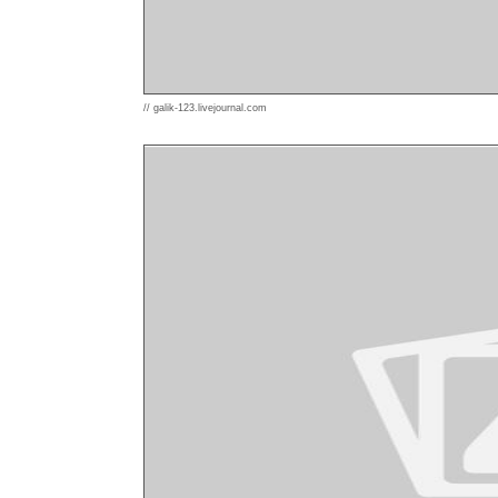
// galik-123.livejournal.com