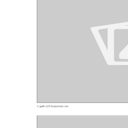
// galik-123.livejournal.com