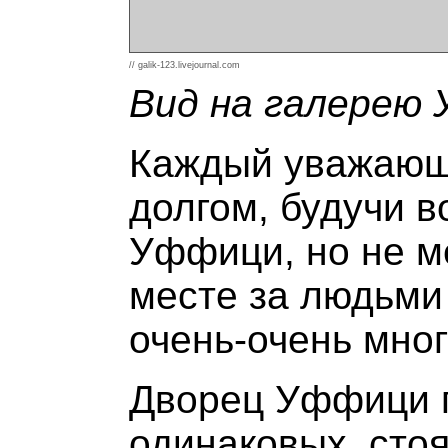
// galik-123.livejournal.com
Вид на галерею
Каждый уважающи
долгом, будучи в
Уффици, но не м
месте за людьми 
очень-очень мног
Дворец Уффици п
одинаковых, стоя