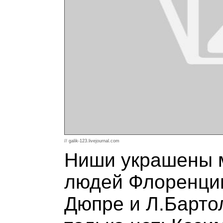
// galik-123.livejournal.com
Ниши украшены 
людей Флоренции
Дюпре и Л.Бартол