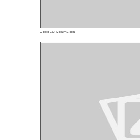
// galik-123.livejournal.com