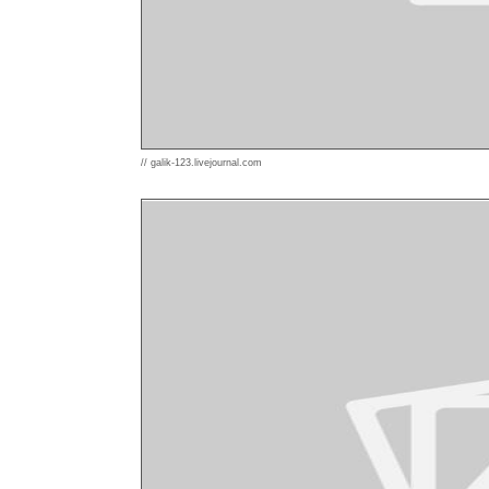
// galik-123.livejournal.com