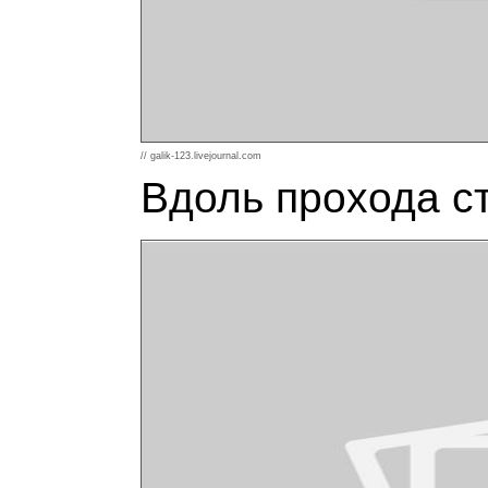
// galik-123.livejournal.com
Вдоль прохода ст