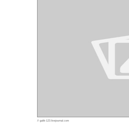
// galik-123.livejournal.com