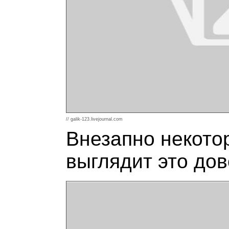
// galik-123.livejournal.com
Внезапно некото
выглядит это дов