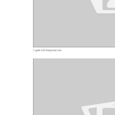
// galik-123.livejournal.com