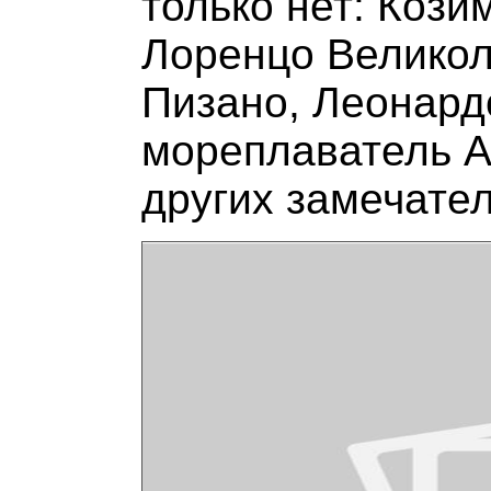
только нет: Кози
Лоренцо Великол
Пизано, Леонард
мореплаватель А
других замечате