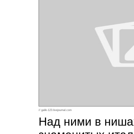
// galik-123.livejournal.com
Над ними в ниша