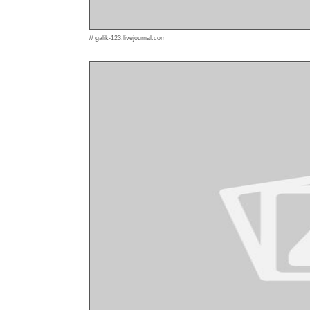
// galik-123.livejournal.com