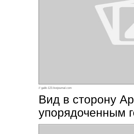
// galik-123.livejournal.com
Вид в сторону А
упорядоченным г