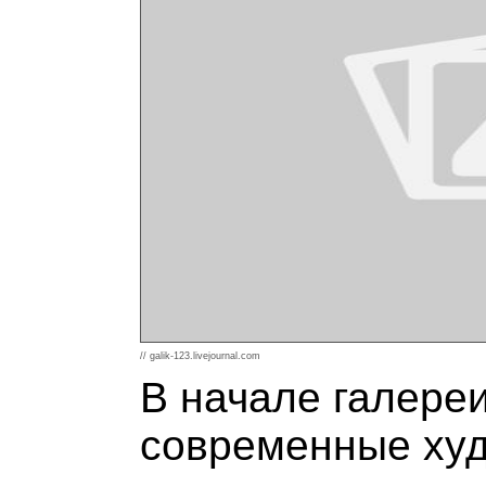
// galik-123.livejournal.com
В начале галере
современные худ