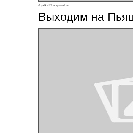
// galik-123.livejournal.com
Выходим на Пьяц