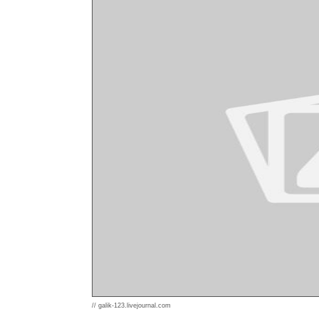
// galik-123.livejournal.com