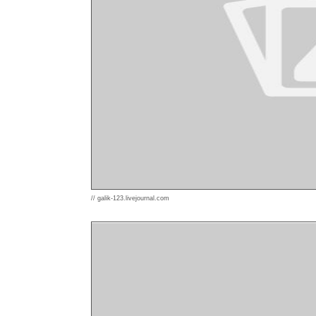
// galik-123.livejournal.com