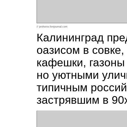
// prohorov.livejournal.com
Калининград пре
оазисом в совке
кафешки, газоны
но уютными улич
типичным россий
застрявшим в 90