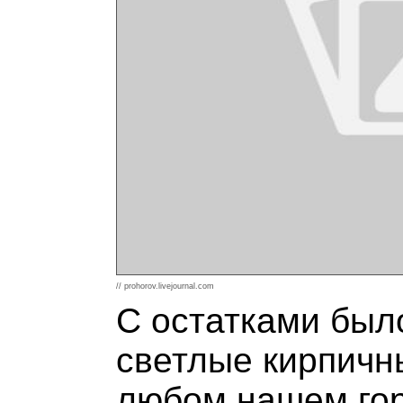
// prohorov.livejournal.com
С остатками был
светлые кирпичны
любом нашем горо