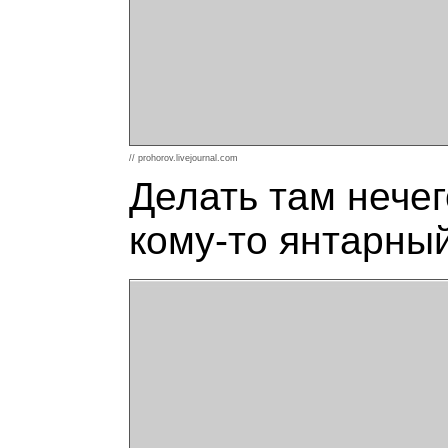
// prohorov.livejournal.com
Делать там нечег
кому-то янтарны