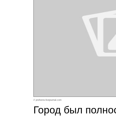
// prohorov.livejournal.com
Город был полно