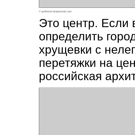
// prohorov.livejournal.com
Это центр. Если 
определить горо
хрущевки с неле
перетяжки на це
российская архи