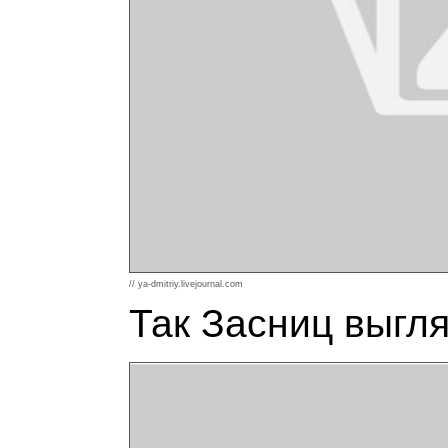
// ya-dmitriy.livejournal.com
Так Засниц выгля