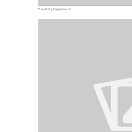
// ya-dmitriy.livejournal.com