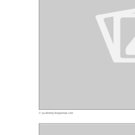
// ya-dmitriy.livejournal.com