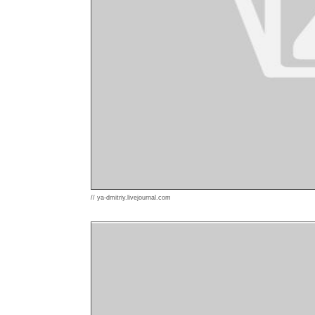
// ya-dmitriy.livejournal.com