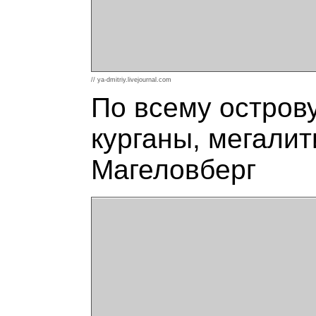
// ya-dmitriy.livejournal.com
По всему остров
курганы, мегали
Магеловберг