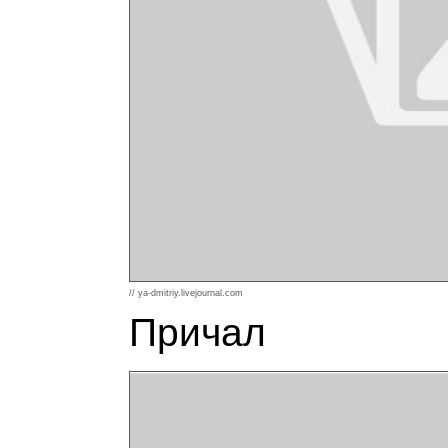
// ya-dmitriy.livejournal.com
Причал