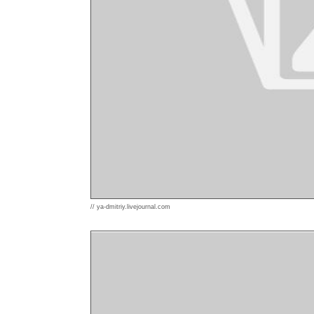
// ya-dmitriy.livejournal.com