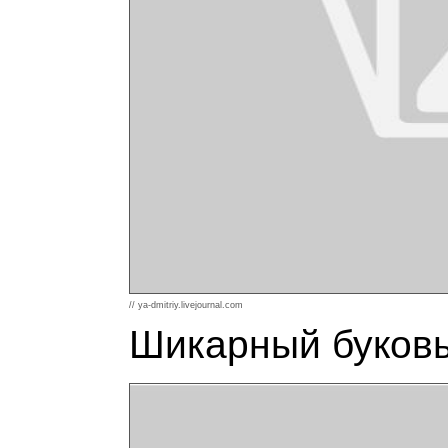
// ya-dmitriy.livejournal.com
Шикарный буковы