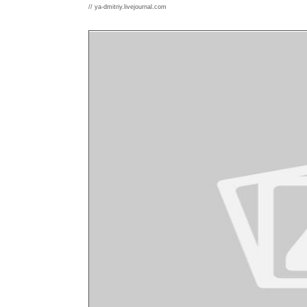
// ya-dmitriy.livejournal.com