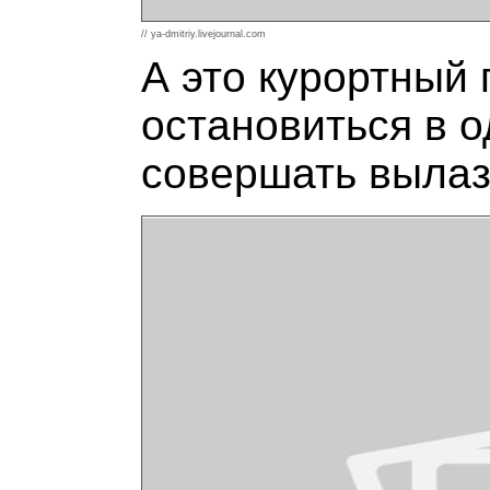
// ya-dmitriy.livejournal.com
А это курортный 
остановиться в о
совершать вылазк