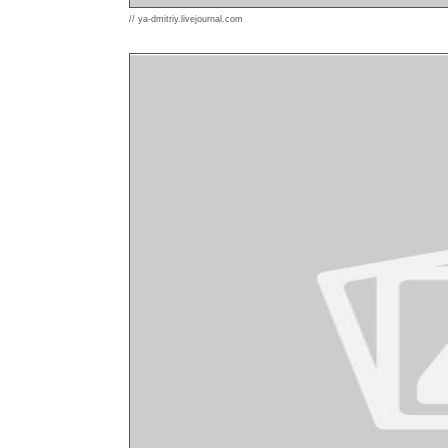
// ya-dmitriy.livejournal.com