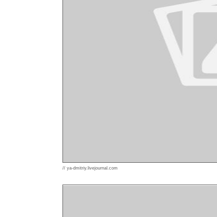
// ya-dmitriy.livejournal.com