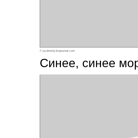
// ya-dmitriy.livejournal.com
Синее, синее мо