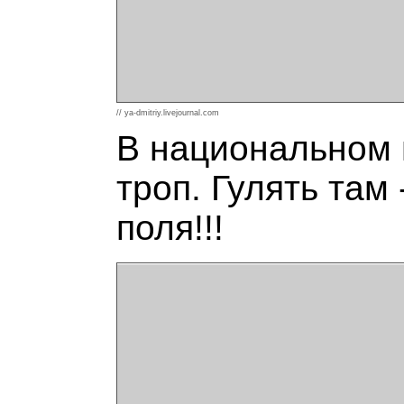
// ya-dmitriy.livejournal.com
В национальном 
троп. Гулять там
поля!!!