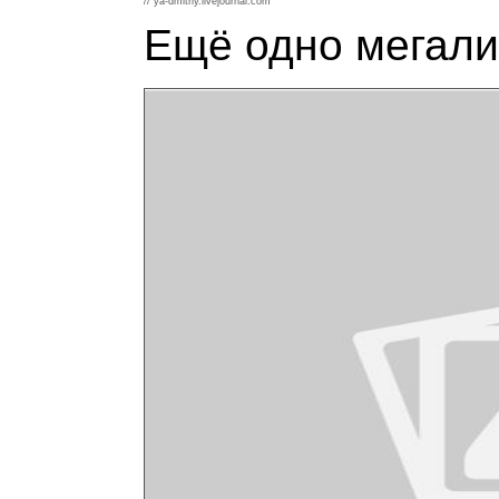
// ya-dmitriy.livejournal.com
Ещё одно мегали