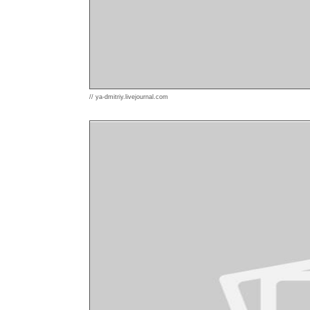
// ya-dmitriy.livejournal.com