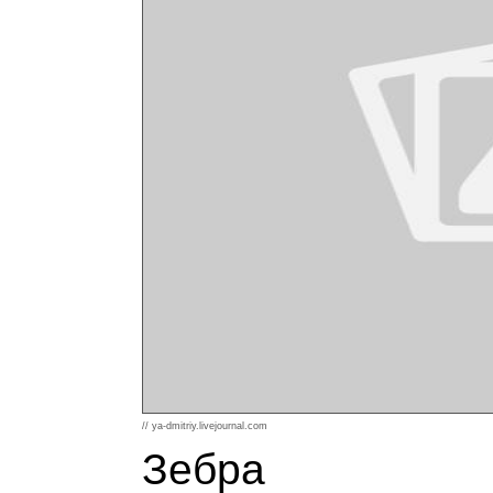
// ya-dmitriy.livejournal.com
Зебра