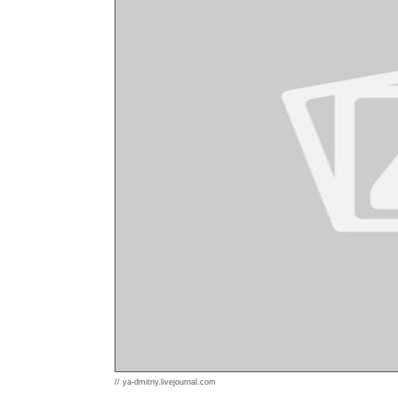
// ya-dmitriy.livejournal.com