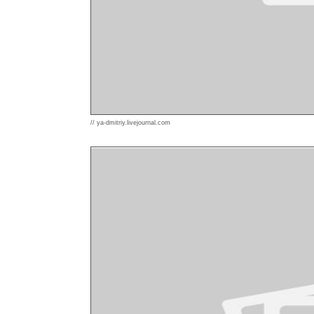
// ya-dmitriy.livejournal.com