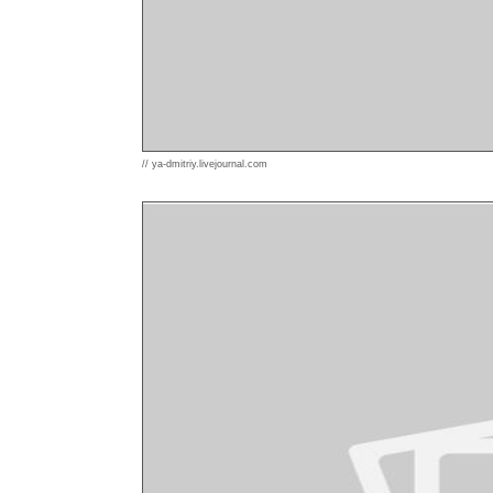
// ya-dmitriy.livejournal.com