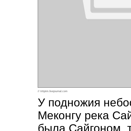
// trttptm.livejournal.com
У подножия небо
Меконгу река Сай
была Сайгоном, т