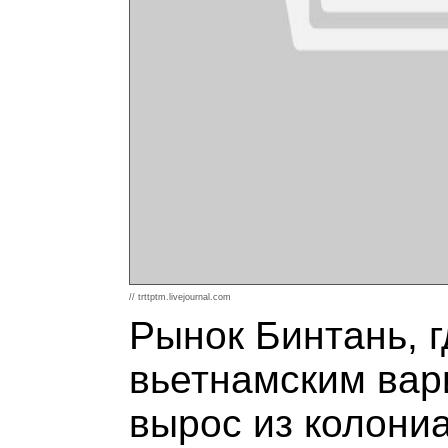
// trttptm.livejournal.com
Рынок Бинтань, 
вьетнамским вар
вырос из колони