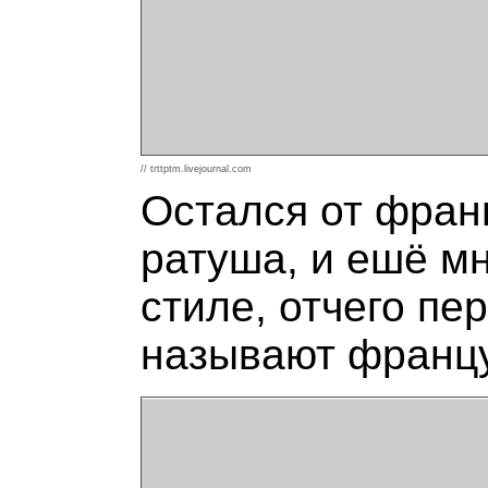
// trttptm.livejournal.com
Остался от франц
ратуша, и ешё м
стиле, отчего пе
называют францу