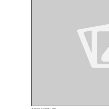
// trttptm.livejournal.com