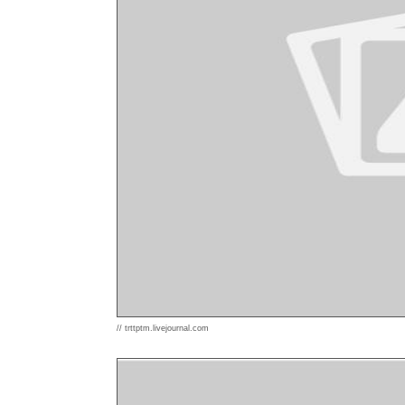
// trttptm.livejournal.com