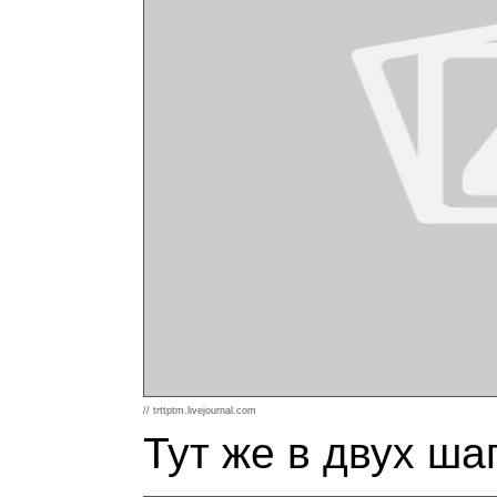
// trttptm.livejournal.com
Тут же в двух ша