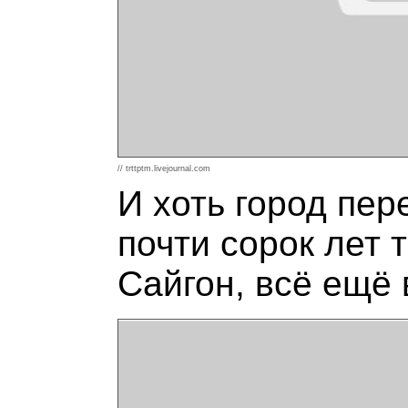
// trttptm.livejournal.com
И хоть город пе
почти сорок лет 
Сайгон, всё ещё 