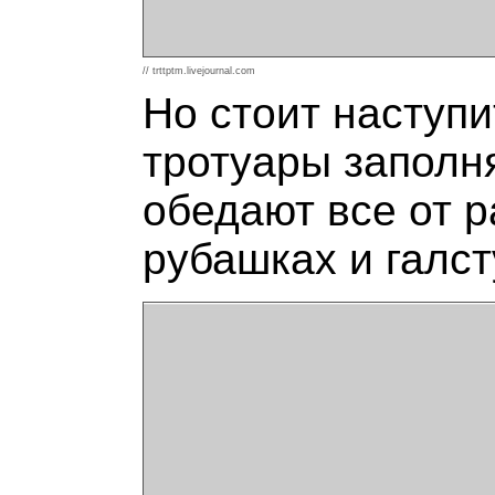
// trttptm.livejournal.com
Но стоит наступи
тротуары заполн
обедают все от р
рубашках и галст