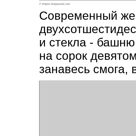
// trttptm.livejournal.com
Современный же 
двухсотшестидес
и стекла - башню
на сорок девятом
занавесь смога, 