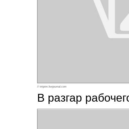
// trttptm.livejournal.com
В разгар рабочег