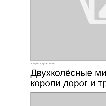
// trttptm.livejournal.com
Двухколёсные ми
короли дорог и т