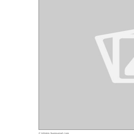
// trttptm.livejournal.com