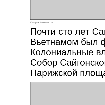
// trttptm.livejournal.com
Почти сто лет С
Вьетнамом был ф
Колониальные вла
Собор Сайгонско
Парижской площа