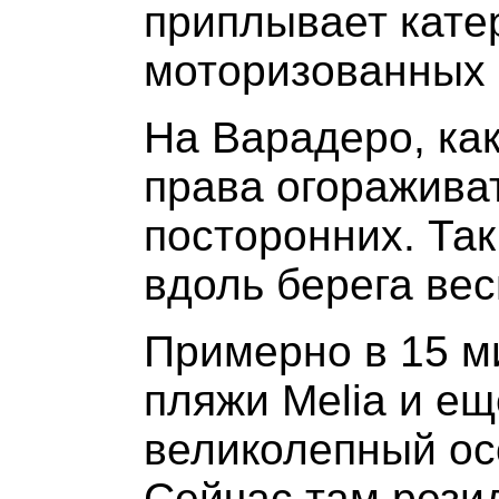
приплывает катер
моторизованных 
На Варадеро, как
права огораживат
посторонних. Та
вдоль берега вес
Примерно в 15 ми
пляжи Melia и ещ
великолепный ос
Сейчас там рези