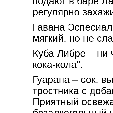
подают в баре Ла
регулярно захаж
Гавана Эспесиаль
мягкий, но не сл
Куба Либре – ни 
кока-кола".
Гуарапа – сок, в
тростника с доб
Приятный освежа
безалкогольный н