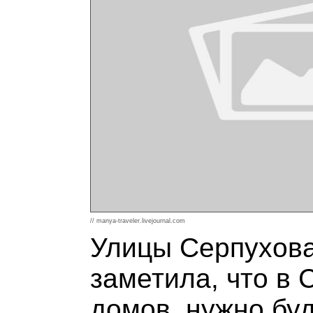
// manya-traveler.livejournal.com
Улицы Серпухова
заметила, что в 
домов, нужно буд