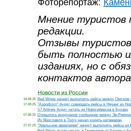
Фоторепортаж:
Камен
Мнение туристов 
редакции.
Отзывы туристов, 
быть полностью ил
изданиях, но с об
контактов автора
Новости из России
Red Wings начнет выполнять рейсы между Омском 
18.08.25
"Аэрофлот" будет совершать рейсы в Нячанг из Но
17.08.25
S7 Airlines будет летать из Новосибирска в Бухару
Открылось воздушное сообщение между Эр-Риядом
07.08.25
Из Ярославля в Толгу начал ходить катамаран
"Уральские авиалинии" начнут выполнять рейсы из 
27.07.25
Red Wings будет летать в Геленджик из Казани и Е