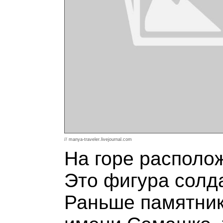
// manya-traveler.livejournal.com
На горе располо
Это фигура солда
Раньше памятник