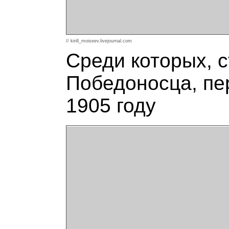
// kirill_moiseev.livejournal.com
Среди которых, 
Победоносца, пе
1905 году