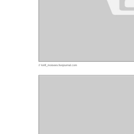
// kirill_moiseev.livejournal.com