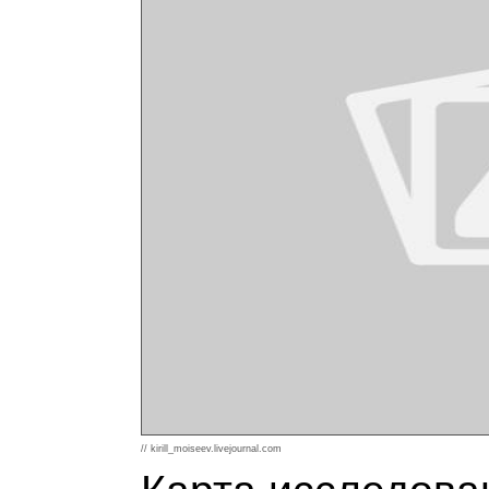
// kirill_moiseev.livejournal.com