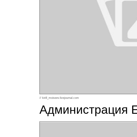
// kirill_moiseev.livejournal.com
Администрация Е