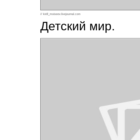
// kirill_moiseev.livejournal.com
Детский мир.