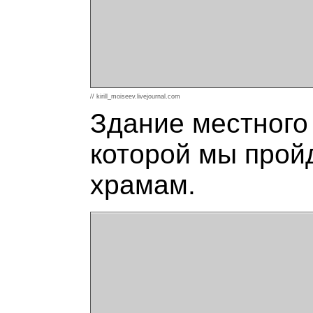
// kirill_moiseev.livejournal.com
Здание местного
которой мы прой
храмам.