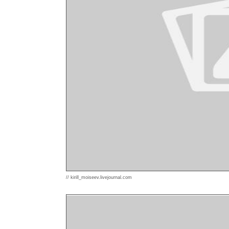
// kirill_moiseev.livejournal.com