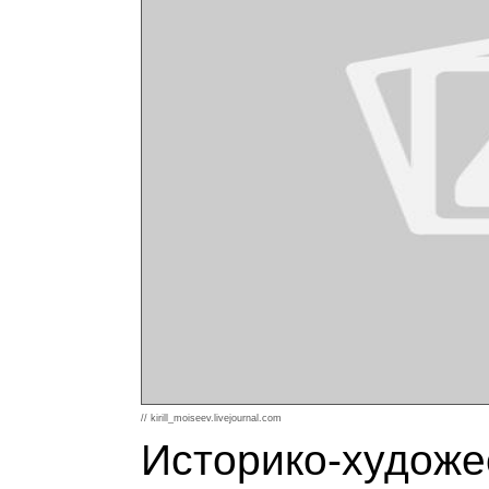
// kirill_moiseev.livejournal.com
Историко-художе