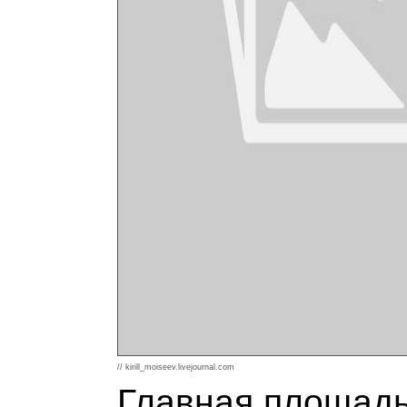
// kirill_moiseev.livejournal.com
Главная площадь