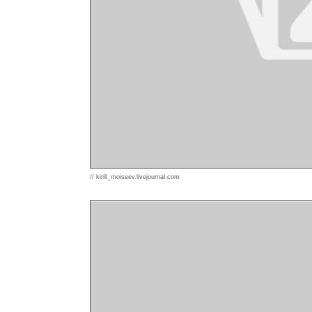
// kirill_moiseev.livejournal.com