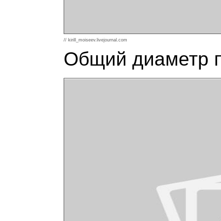
// kirill_moiseev.livejournal.com
Общий диаметр 