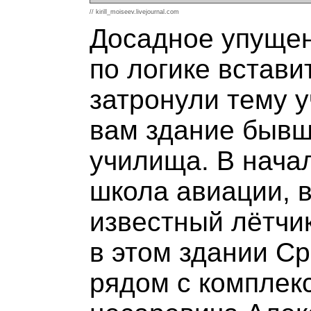
// kirill_moiseev.livejournal.com
Досадное упущени
по логике встави
затронули тему у
вам здание бывш
училища. В нача
школа авиации, в
известный лётчи
в этом здании С
рядом с комплек