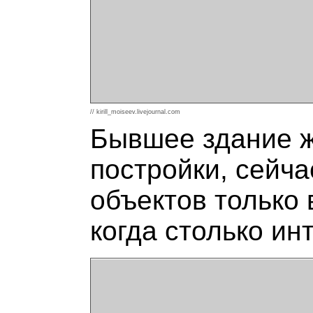
// kirill_moiseev.livejournal.com
Бывшее здание ж
постройки, сейча
объектов только
когда столько ин