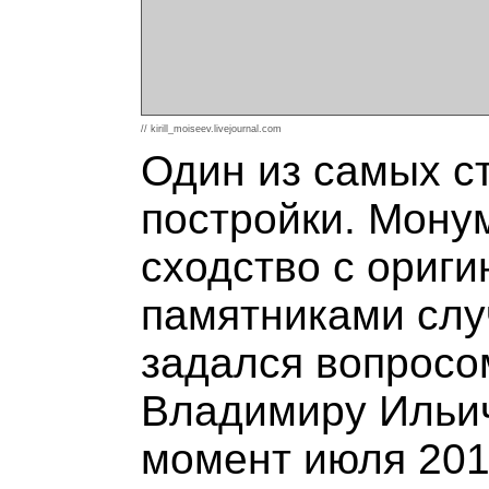
// kirill_moiseev.livejournal.com
Один из самых с
постройки. Мону
сходство с ориги
памятниками случ
задался вопросом
Владимиру Ильичу
момент июля 201