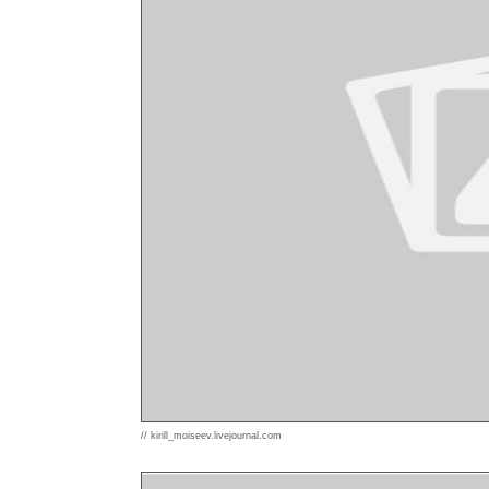
// kirill_moiseev.livejournal.com