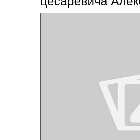
цесаревича Алек