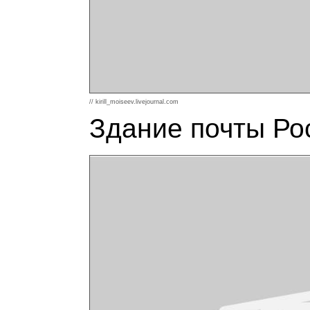
// kirill_moiseev.livejournal.com
Здание почты Ро