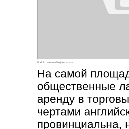
// kirill_moiseev.livejournal.com
На самой площад
общественные ла
аренду в торговы
чертами английск
провинциальна, 