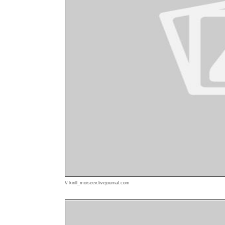
// kirill_moiseev.livejournal.com