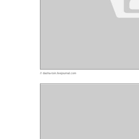
// dasha-tsin.livejournal.com