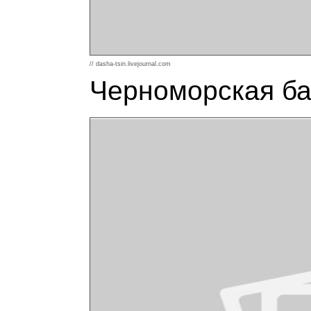
// dasha-tsin.livejournal.com
Черноморская ба