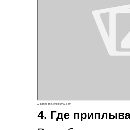
// dasha-tsin.livejournal.com
4. Где приплыва