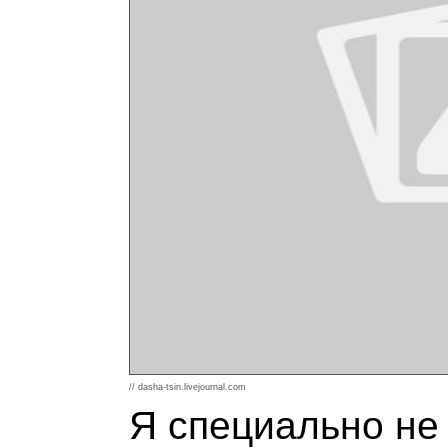
// dasha-tsin.livejournal.com
Я специально не