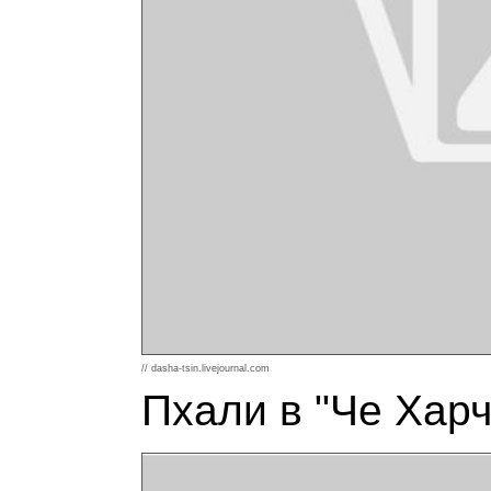
// dasha-tsin.livejournal.com
Пхали в "Че Харч