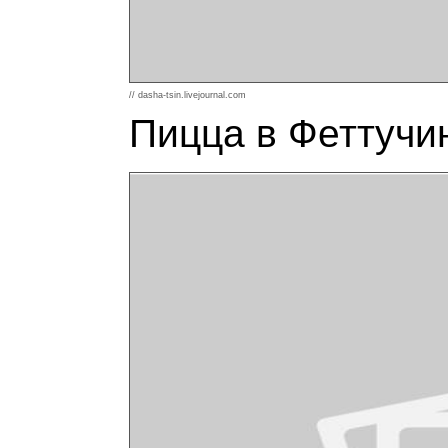
// dasha-tsin.livejournal.com
Пицца в Феттучи