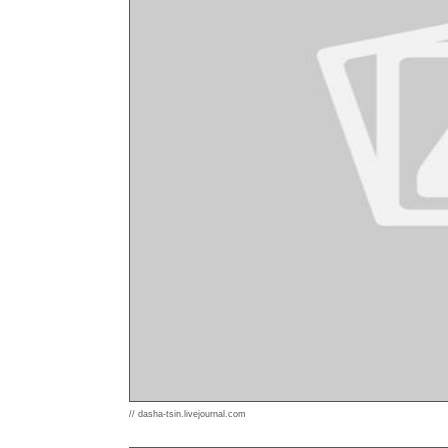
// dasha-tsin.livejournal.com