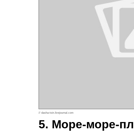
// dasha-tsin.livejournal.com
5. Море-море-п