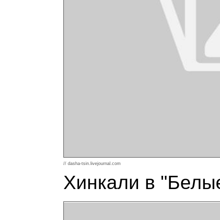
// dasha-tsin.livejournal.com
Хинкали в "Белые