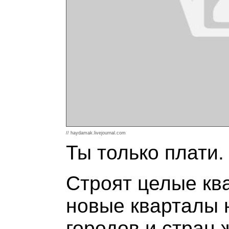
// haydamak.livejournal.com
Ты только плати.
Строят целые ква
новые кварталы 
городов и стран