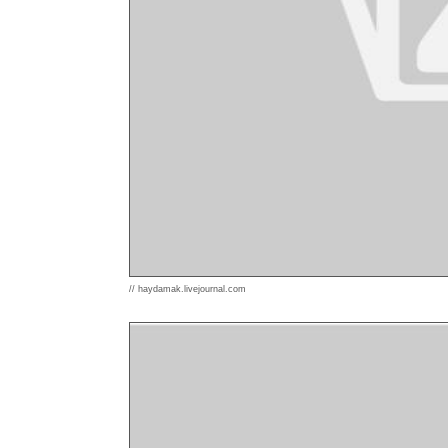
// haydamak.livejournal.com