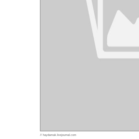
// haydamak.livejournal.com