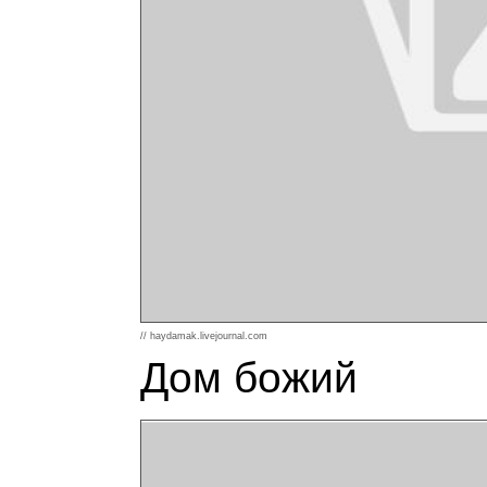
// haydamak.livejournal.com
Дом божий