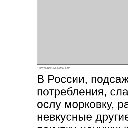
// haydamak.livejournal.com
В России, подса
потребления, сл
ослу морковку, р
невкусные други