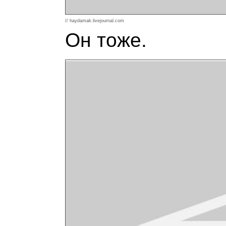
// haydamak.livejournal.com
Он тоже.