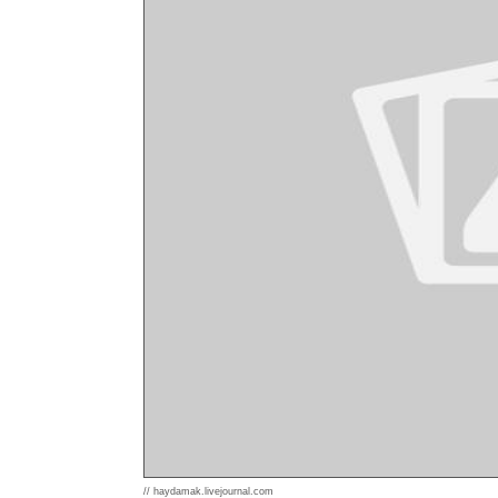
// haydamak.livejournal.com