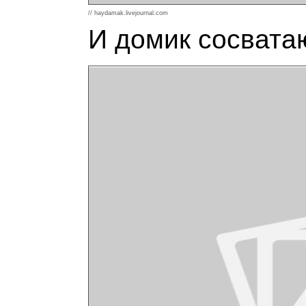
// haydamak.livejournal.com
И домик сосвата