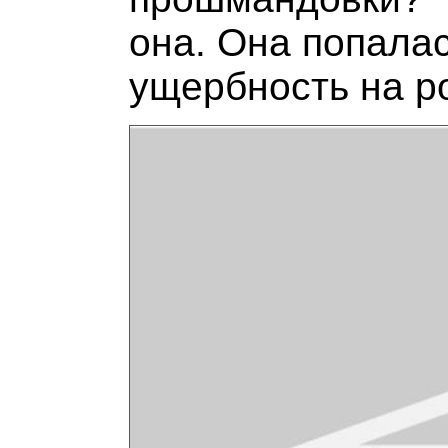
она. Она попалас
ущербность на р