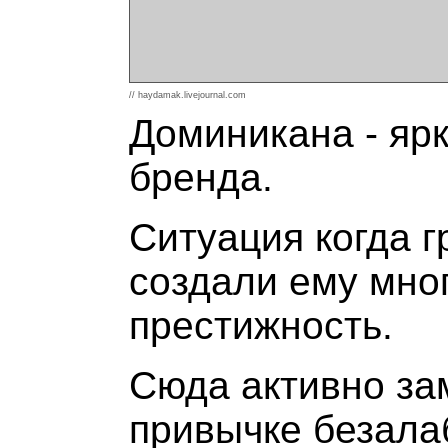
// haydamak.livejournal.com
Доминикана - яр
бренда.
Ситуация когда 
создали ему мно
престижность.
Сюда активно зам
привычке безалаб