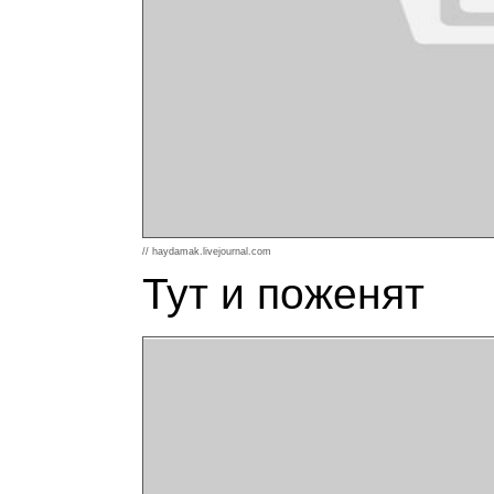
// haydamak.livejournal.com
Тут и поженят